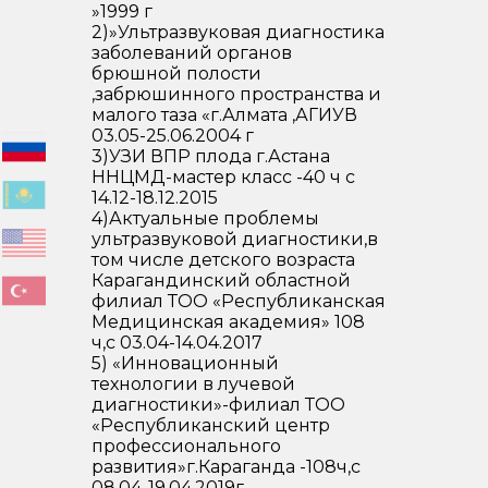
»1999 г
2)»Ультразвуковая диагностика
заболеваний органов
брюшной полости
,забрюшинного пространства и
малого таза «г.Алмата ,АГИУВ
03.05-25.06.2004 г
3)УЗИ ВПР плода г.Астана
ННЦМД-мастер класс -40 ч с
14.12-18.12.2015
4)Актуальные проблемы
ультразвуковой диагностики,в
том числе детского возраста
Карагандинский областной
филиал ТОО «Республиканская
Медицинская академия» 108
ч,с 03.04-14.04.2017
5) «Инновационный
технологии в лучевой
диагностики»-филиал ТОО
«Республиканский центр
профессионального
развития»г.Караганда -108ч,с
08.04-19.04.2019г